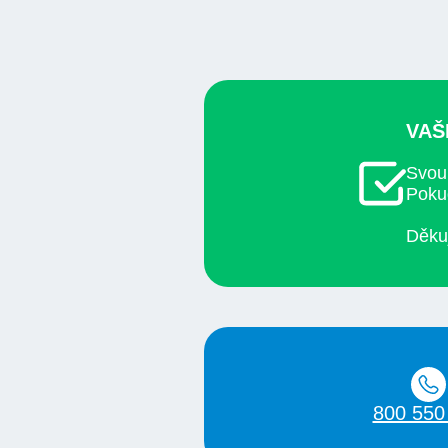
VAŠ
Svou
Pokud
Děku
800 550